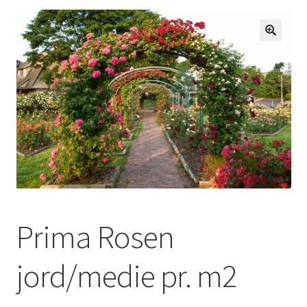
Udfold
Om os
underm
Prima Rosen
jord/medie pr. m2