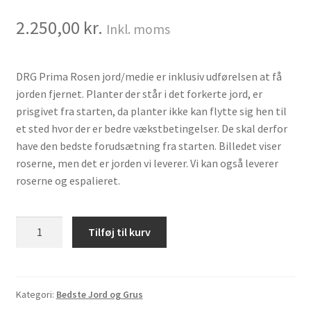
2.250,00
kr.
Inkl. moms
DRG Prima Rosen jord/medie er inklusiv udførelsen at få
jorden fjernet. Planter der står i det forkerte jord, er
prisgivet fra starten, da planter ikke kan flytte sig hen til
et sted hvor der er bedre vækstbetingelser. De skal derfor
have den bedste forudsætning fra starten. Billedet viser
roserne, men det er jorden vi leverer. Vi kan også leverer
roserne og espalieret.
Prima
Tilføj til kurv
Rosen
jord/medie
pr.
m2
Kategori:
Bedste Jord og Grus
antal