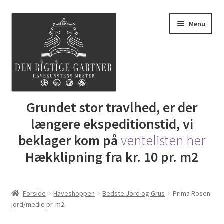
Spring
Spring
Menu
til
til
navigation
indhold
Udfold
Grundet stor travlhed, er der
Butik
underm
længere ekspeditionstid, vi
DRG Express lån
beklager kom på
ventelisten her
Hækklipning fra kr. 10 pr. m2
Lej Maskine
Udfold
Gartner Inspiration
Forside
Haveshoppen
Bedste Jord og Grus
Prima Rosen
underm
jord/medie pr. m2
Udfold
Min Konto
underm