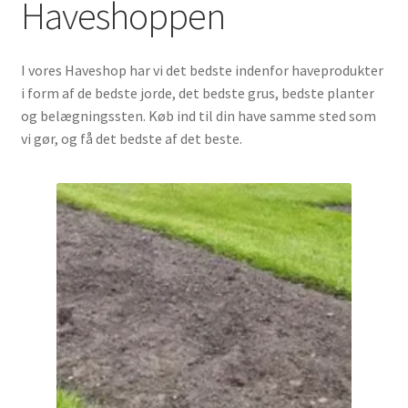
Haveshoppen
Udfold
Om os
underm
I vores Haveshop har vi det bedste indenfor haveprodukter
i form af de bedste jorde, det bedste grus, bedste planter
og belægningssten. Køb ind til din have samme sted som
vi gør, og få det bedste af det beste.