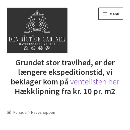
Spring
Spring
Menu
til
til
navigation
indhold
Udfold
Grundet stor travlhed, er der
Butik
underm
længere ekspeditionstid, vi
DRG Express lån
beklager kom på
ventelisten her
Hækklipning fra kr. 10 pr. m2
Lej Maskine
Udfold
Gartner Inspiration
Forside
Haveshoppen
underm
Udfold
Min Konto
underm