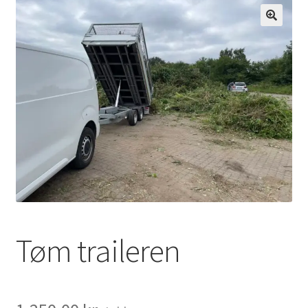
Udfold
Om os
underm
Tøm traileren