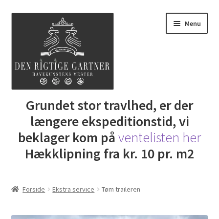
Spring
Spring
Menu
til
til
navigation
indhold
Udfold
Grundet stor travlhed, er der
Butik
underm
længere ekspeditionstid, vi
DRG Express lån
beklager kom på
ventelisten her
Hækklipning fra kr. 10 pr. m2
Lej Maskine
Udfold
Gartner Inspiration
Forside
Ekstra service
Tøm traileren
underm
Udfold
Min Konto
underm