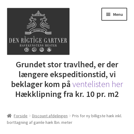
Spring
Spring
Menu
til
til
navigation
indhold
Udfold
Grundet stor travlhed, er der
Butik
underm
længere ekspeditionstid, vi
DRG Express lån
beklager kom på
ventelisten her
Hækklipning fra kr. 10 pr. m2
Lej Maskine
Udfold
Gartner Inspiration
Forside
Discount afdelingen
Pris for ny billigste hæk inkl.
underm
borttagning af gamle hæk lbn. meter
Udfold
Min Konto
underm