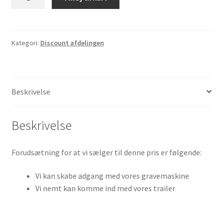
for
ny
billigste
hæk
Kategori:
Discount afdelingen
inkl.
borttagning
af
Beskrivelse
gamle
hæk
lbn.
Beskrivelse
meter
antal
Forudsætning for at vi sælger til denne pris er følgende:
Vi kan skabe adgang med vores gravemaskine
Vi nemt kan komme ind med vores trailer