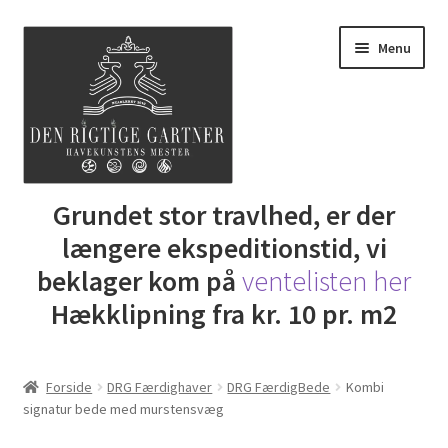
Spring
Spring
Menu
til
til
navigation
indhold
Udfold
Grundet stor travlhed, er der
Butik
underm
længere ekspeditionstid, vi
DRG Express lån
beklager kom på
ventelisten her
Hækklipning fra kr. 10 pr. m2
Lej Maskine
Udfold
Gartner Inspiration
Forside
DRG Færdighaver
DRG FærdigBede
Kombi
underm
signatur bede med murstensvæg
Udfold
Min Konto
underm