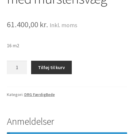
61.400,00
kr.
Inkl. moms
16 m2
Kombi
Tilføj til kurv
signatur
bede
med
murstensvæg
Kategori:
DRG FærdigBede
antal
Anmeldelser