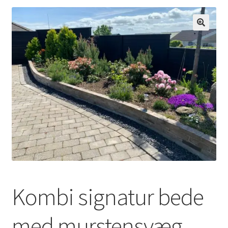
Udfold
Om os
underm
Kombi signatur bede
med murstensvæg