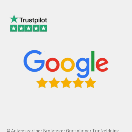
© Anlægsgartner Brolægger Græsplæner Træfældning