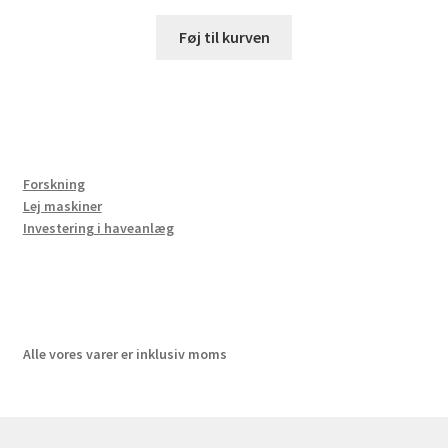
Føj til kurven
Forskning
Lej maskiner
Investering i haveanlæg
Alle vores varer er inklusiv moms