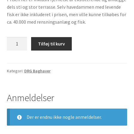
dels sti og stor terrasse. Selv havedammen med levende
fisk er ikke inkluderet i prisen, men ville kunne tilkøbes for
ca. 40.000 med rensningsanlæg og fisk.
Baghave
Tilføj til kurv
med
havedam
antal
Kategori:
DRG Baghaver
Anmeldelser
Der er endnu ikke nogle anmeldelser.