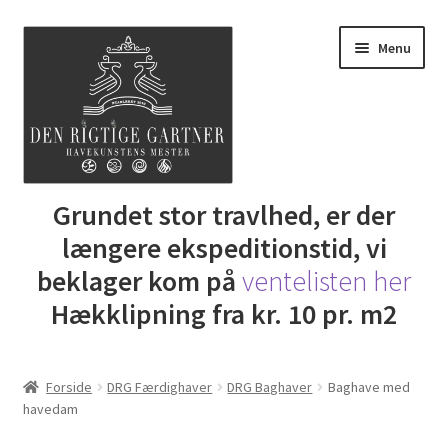
Spring
Spring
Menu
til
til
navigation
indhold
Udfold
Grundet stor travlhed, er der
Butik
underm
længere ekspeditionstid, vi
DRG Express lån
beklager kom på
ventelisten her
Hækklipning fra kr. 10 pr. m2
Lej Maskine
Udfold
Gartner Inspiration
Forside
DRG Færdighaver
DRG Baghaver
Baghave med
underm
havedam
Udfold
Min Konto
underm