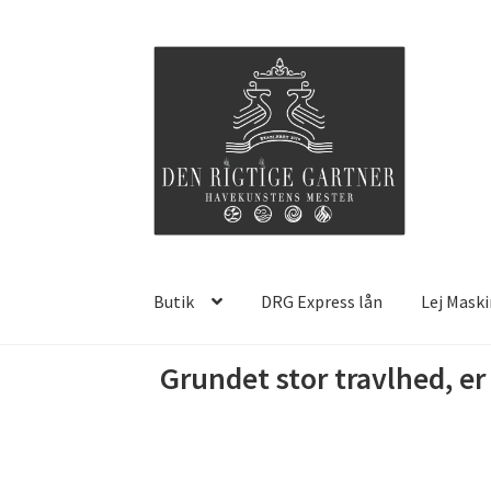
Spring
Spring
til
til
navigation
indhold
Butik
DRG Express lån
Lej Mask
Grundet stor travlhed, e