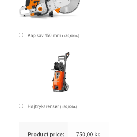
Kap sav 450 mm
(
+
30,00
kr.
)
Højtryksrenser
(
+
50,00
kr.
)
Product price:
750,00
kr.