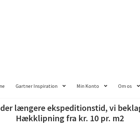
ine
Gartner Inspiration
Min Konto
Om os
r der længere ekspeditionstid, vi bek
Hækklipning fra kr. 10 pr. m2