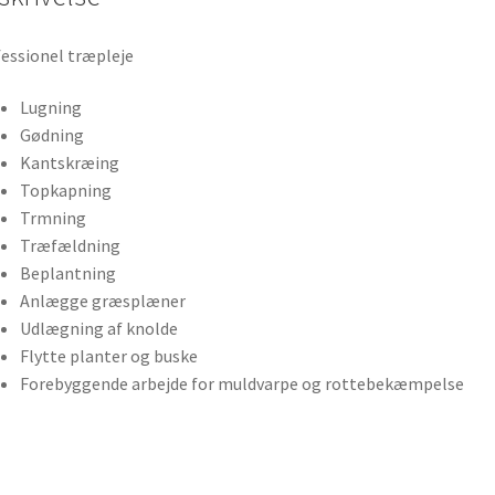
essionel træpleje
Lugning
Gødning
Kantskræing
Topkapning
Trmning
Træfældning
Beplantning
Anlægge græsplæner
Udlægning af knolde
Flytte planter og buske
Forebyggende arbejde for muldvarpe og rottebekæmpelse