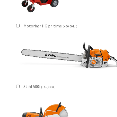
Motorbør HG pr. time
(
+
50,00
kr.
)
Stihl 500i
(
+
45,00
kr.
)