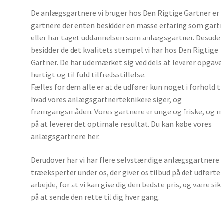
De anlægsgartnere vi bruger hos Den Rigtige Gartner er
gartnere der enten besidder en masse erfaring som gart
eller har taget uddannelsen som anlægsgartner. Desude
besidder de det kvalitets stempel vi har hos Den Rigtige
Gartner. De har udemærket sig ved dels at leverer opgav
hurtigt og til fuld tilfredsstillelse.
Fælles for dem alle er at de udfører kun noget i forhold t
hvad vores anlægsgartnerteknikere siger, og
fremgangsmåden. Vores gartnere er unge og friske, og 
på at leverer det optimale resultat. Du kan købe vores
anlægsgartnere her.
Derudover har vi har flere selvstændige anlægsgartnere
træeksperter under os, der giver os tilbud på det udførte
arbejde, for at vi kan give dig den bedste pris, og være si
på at sende den rette til dig hver gang.