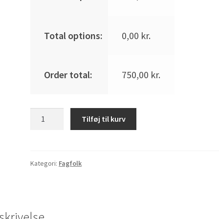
Total options:
0,00
kr.
Order total:
750,00
kr.
Anlægsgartner
Tilføj til kurv
-
Brolægger
Slagelse
pr.
Kategori:
Fagfolk
time
antal
skrivelse