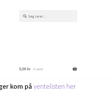
Søg
Søg
efter:
0,00
kr.
0 varer
lager kom på
ventelisten her