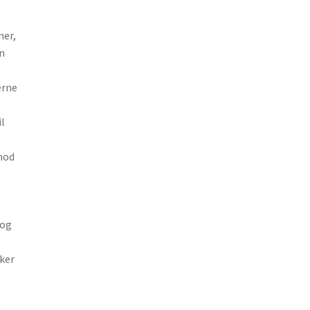
ner,
n
erne
il
mod
 og
kker