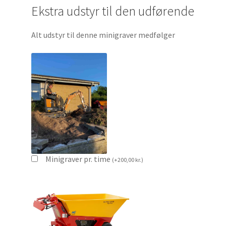
Ekstra udstyr til den udførende
Alt udstyr til denne minigraver medfølger
Minigraver pr. time
(
+
200,00
kr.
)