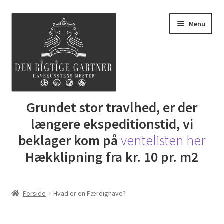
Spring
Spring
Menu
til
til
navigation
indhold
Udfold
Grundet stor travlhed, er der
Butik
underm
længere ekspeditionstid, vi
DRG Express lån
beklager kom på
ventelisten her
Hækklipning fra kr. 10 pr. m2
Lej Maskine
Udfold
Gartner Inspiration
Forside
Hvad er en Færdighave?
underm
Udfold
Min Konto
underm