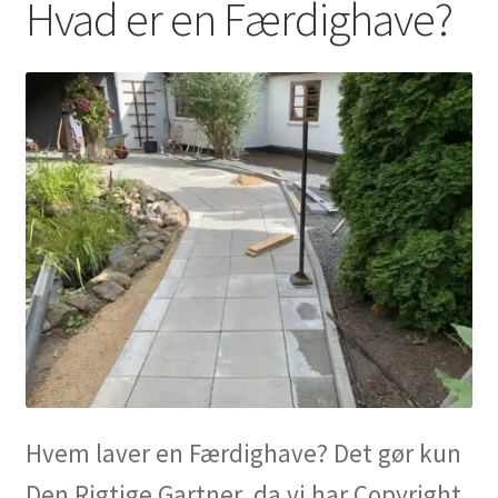
Hvad er en Færdighave?
Udfold
Om os
underm
Hvem laver en Færdighave? Det gør kun
Den Rigtige Gartner, da vi har Copyright