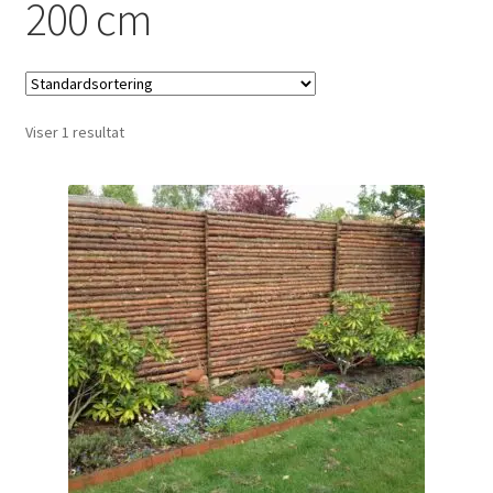
200 cm
Udfold
Om os
underm
Viser 1 resultat