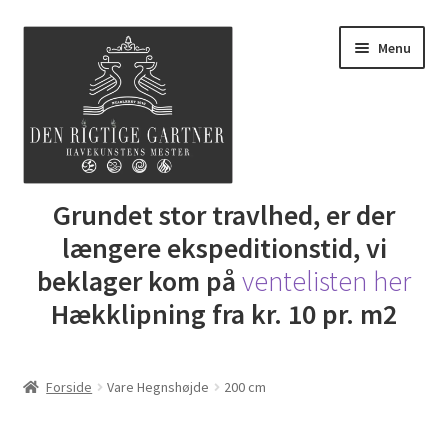
Spring
Spring
Menu
til
til
navigation
indhold
Udfold
Grundet stor travlhed, er der
Butik
underm
længere ekspeditionstid, vi
DRG Express lån
beklager kom på
ventelisten her
Hækklipning fra kr. 10 pr. m2
Lej Maskine
Udfold
Gartner Inspiration
Forside
Vare Hegnshøjde
200 cm
underm
Udfold
Min Konto
underm