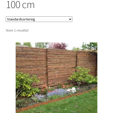
100 cm
Udfold
Om os
underm
Viser 1 resultat