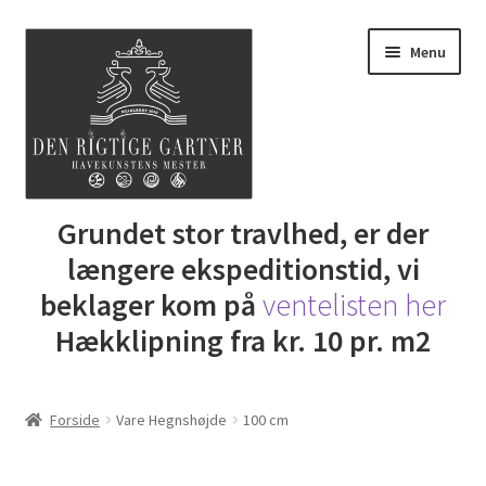
Spring
Spring
Menu
til
til
navigation
indhold
Udfold
Grundet stor travlhed, er der
Butik
underm
længere ekspeditionstid, vi
DRG Express lån
beklager kom på
ventelisten her
Hækklipning fra kr. 10 pr. m2
Lej Maskine
Udfold
Gartner Inspiration
Forside
Vare Hegnshøjde
100 cm
underm
Udfold
Min Konto
underm