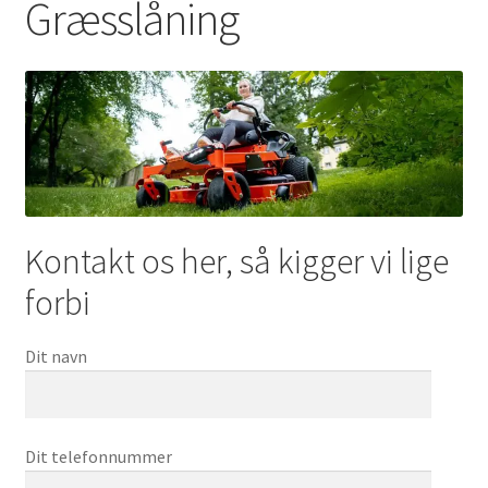
Græsslåning
Udfold
Om os
underm
Kontakt os her, så kigger vi lige
forbi
Dit navn
Dit telefonnummer