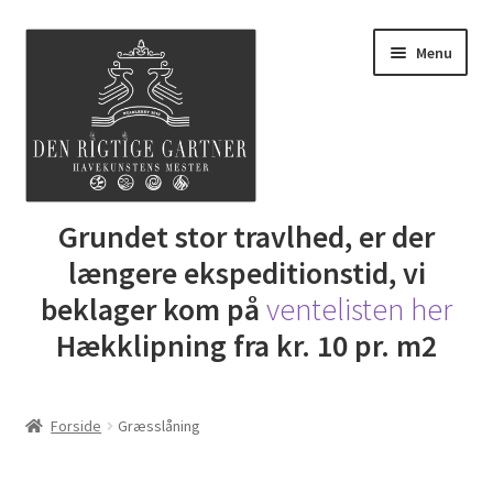
Spring
Spring
Menu
til
til
navigation
indhold
Udfold
Grundet stor travlhed, er der
Butik
underm
længere ekspeditionstid, vi
DRG Express lån
beklager kom på
ventelisten her
Hækklipning fra kr. 10 pr. m2
Lej Maskine
Udfold
Gartner Inspiration
Forside
Græsslåning
underm
Udfold
Min Konto
underm