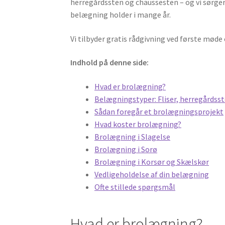
herregårdssten og chaussesten – og vi sørger 
belægning holder i mange år.
Vi tilbyder gratis rådgivning ved første mød
Indhold på denne side:
Hvad er brolægning?
Belægningstyper: Fliser, herregårdss
Sådan foregår et brolægningsprojekt
Hvad koster brolægning?
Brolægning i Slagelse
Brolægning i Sorø
Brolægning i Korsør og Skælskør
Vedligeholdelse af din belægning
Ofte stillede spørgsmål
Hvad er brolægning?