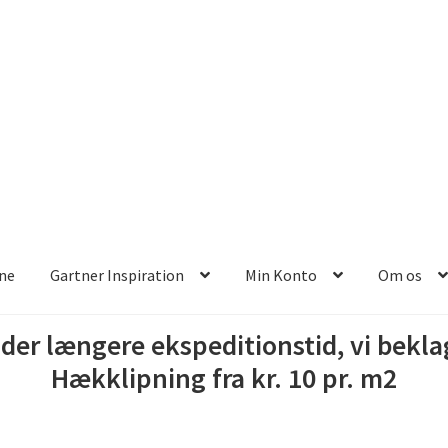
ine
Gartner Inspiration
Min Konto
Om os
r der længere ekspeditionstid, vi bek
Hækklipning fra kr. 10 pr. m2