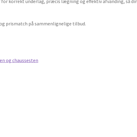
for korrekt underlag, præcis lægning og effektiv afvanding, så di
e og prismatch på sammenlignelige tilbud.
ten og chaussesten