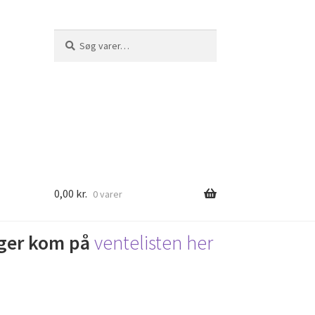
Søg
Søg
efter:
0,00
kr.
0 varer
lager kom på
ventelisten her