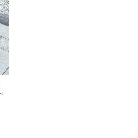
,
est