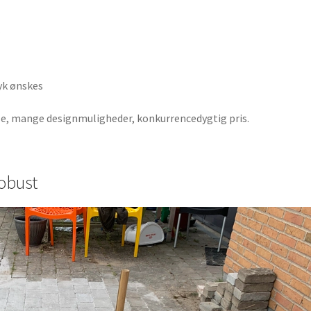
r
ryk ønskes
se, mange designmuligheder, konkurrencedygtig pris.
robust