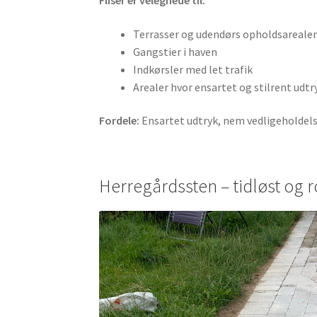
Fliser er velegnede til:
Terrasser og udendørs opholdsareale
Gangstier i haven
Indkørsler med let trafik
Arealer hvor ensartet og stilrent udt
Fordele:
Ensartet udtryk, nem vedligeholdel
Herregårdssten – tidløst og 