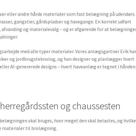
ser eller andre hårde materialer som fast belægning på udendørs
rrasser, gangstier, gårdspladser og havegange. En korrekt udført
 afvanding og materialevalg – og er afgørende for at belægninge
ydninger.
gsarbejde med alle typer materialer. Vores anlægsgartner Erik ha
iker og jordbrugsteknolog, og han designer og planlægger hvert
r eller AI-genererede designs – hvert haveanlæg er tegnet i hånden
, herregårdssten og chaussesten
belægningen skal bruges, hvor meget den skal belastes, og hvilke
e materialer til brolægning.