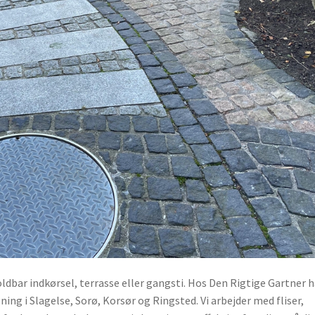
dbar indkørsel, terrasse eller gangsti. Hos Den Rigtige Gartner ha
ing i Slagelse, Sorø, Korsør og Ringsted. Vi arbejder med fliser,