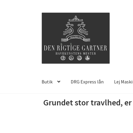
Spring
Spring
til
til
navigation
indhold
Butik
DRG Express lån
Lej Mask
Grundet stor travlhed, e