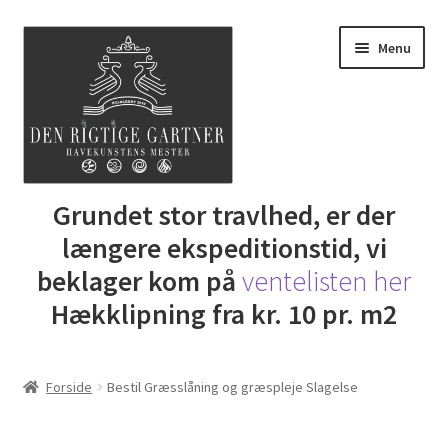
Spring
Spring
Menu
til
til
navigation
indhold
Udfold
Grundet stor travlhed, er der
Butik
underm
længere ekspeditionstid, vi
DRG Express lån
beklager kom på
ventelisten her
Hækklipning fra kr. 10 pr. m2
Lej Maskine
Udfold
Gartner Inspiration
Forside
Bestil Græsslåning og græspleje Slagelse
underm
Udfold
Min Konto
underm